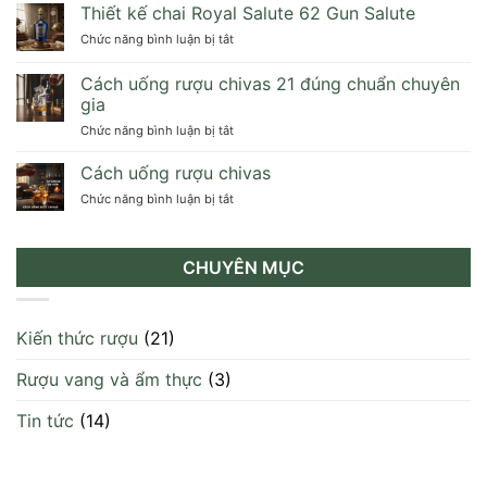
RƯỢU
Thiết kế chai Royal Salute 62 Gun Salute
loại?
QUÀ
Cách
ở
Chức năng bình luận bị tắt
TẾT
phân
Thiết
2025
biệt
kế
Cách uống rượu chivas 21 đúng chuẩn chuyên
GIÁ
chi
chai
TỐT,
gia
tiết
Royal
CHÍNH
ở
Chức năng bình luận bị tắt
Salute
HÃNG
Cách
62
100%
uống
Gun
Cách uống rượu chivas
rượu
Salute
ở
Chức năng bình luận bị tắt
chivas
Cách
21
uống
đúng
rượu
chuẩn
CHUYÊN MỤC
chivas
chuyên
gia
Kiến thức rượu
(21)
Rượu vang và ẩm thực
(3)
Tin tức
(14)