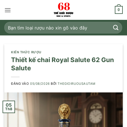
Bỏ
qua
0
nội
dung
Tìm
kiếm:
KIẾN THỨC RƯỢU
Thiết kế chai Royal Salute 62 Gun
Salute
ĐĂNG VÀO
05/08/2026
BỞI
THEGIOIRUOUSAUTAM
05
Th8