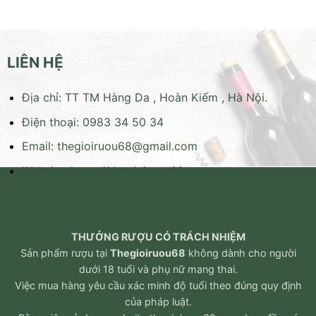
LIÊN HỆ
Địa chỉ: TT TM Hàng Da , Hoàn Kiếm , Hà Nội.
Điện thoại: 0983 34 50 34
Email:
thegioiruou68@gmail.com
Website:
https://thegioiruou68.com
THƯỞNG RƯỢU CÓ TRÁCH NHIỆM
Sản phẩm rượu tại
Thegioiruou68
không dành cho người
dưới 18 tuổi và phụ nữ mang thai.
Việc mua hàng yêu cầu xác minh độ tuổi theo đúng quy định
của pháp luật.