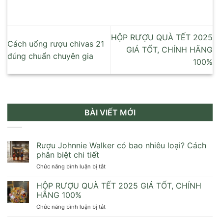
HỘP RƯỢU QUÀ TẾT 2025
Cách uống rượu chivas 21
GIÁ TỐT, CHÍNH HÃNG
đúng chuẩn chuyên gia
100%
BÀI VIẾT MỚI
Rượu Johnnie Walker có bao nhiêu loại? Cách
phân biệt chi tiết
ở
Chức năng bình luận bị tắt
Rượu
Johnnie
HỘP RƯỢU QUÀ TẾT 2025 GIÁ TỐT, CHÍNH
Walker
HÃNG 100%
có
ở
Chức năng bình luận bị tắt
bao
HỘP
nhiêu