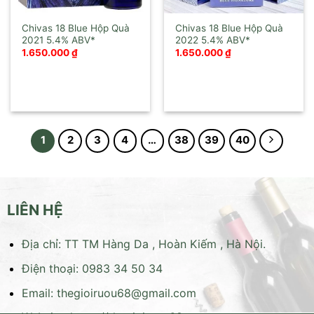
Chivas 18 Blue Hộp Quà
Chivas 18 Blue Hộp Quà
2021
2022
1.650.000
₫
1.650.000
₫
1
2
3
4
…
38
39
40
LIÊN HỆ
Địa chỉ: TT TM Hàng Da , Hoàn Kiếm , Hà Nội.
Điện thoại: 0983 34 50 34
Email:
thegioiruou68@gmail.com