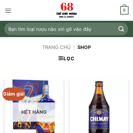
Bỏ
qua
0
nội
dung
Tìm
kiếm:
TRANG CHỦ
/
SHOP
LỌC
Giảm giá!
HẾT HÀNG