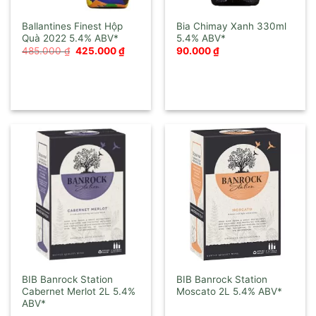
Ballantines Finest Hộp
Bia Chimay Xanh 330ml
Quà 2022
Giá
Giá
485.000
₫
425.000
₫
90.000
₫
gốc
hiện
là:
tại
485.000 ₫.
là:
425.000 ₫.
BIB Banrock Station
BIB Banrock Station
Cabernet Merlot 2L
Moscato 2L