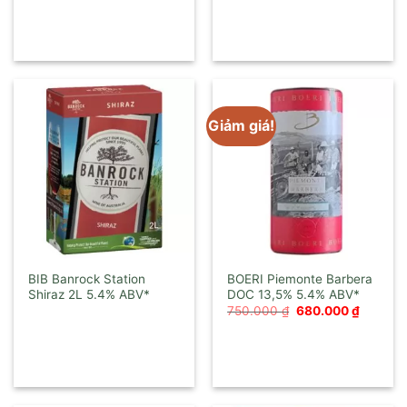
Giảm giá!
BIB Banrock Station
BOERI Piemonte Barbera
Shiraz 2L
DOC 13,5%
Giá
Giá
750.000
₫
680.000
₫
gốc
hiện
là:
tại
750.000 ₫.
là:
680.000