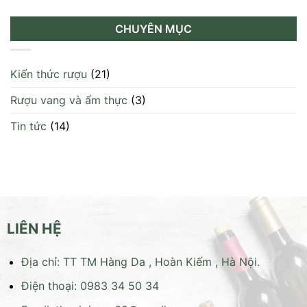
21
uống
đúng
rượu
chuẩn
CHUYÊN MỤC
chivas
chuyên
gia
Kiến thức rượu
(21)
Rượu vang và ẩm thực
(3)
Tin tức
(14)
LIÊN HỆ
Địa chỉ: TT TM Hàng Da , Hoàn Kiếm , Hà Nội.
Điện thoại: 0983 34 50 34