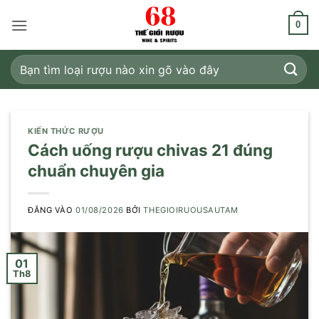
Bỏ
qua
0
nội
dung
Tìm
kiếm:
KIẾN THỨC RƯỢU
Cách uống rượu chivas 21 đúng
chuẩn chuyên gia
ĐĂNG VÀO
01/08/2026
BỞI
THEGIOIRUOUSAUTAM
01
Th8