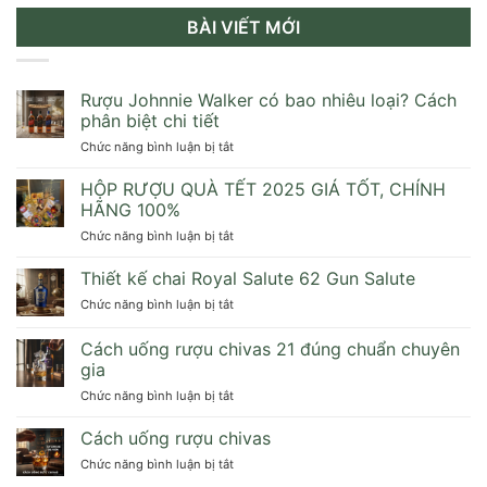
BÀI VIẾT MỚI
Rượu Johnnie Walker có bao nhiêu loại? Cách
phân biệt chi tiết
ở
Chức năng bình luận bị tắt
Rượu
Johnnie
HỘP RƯỢU QUÀ TẾT 2025 GIÁ TỐT, CHÍNH
Walker
HÃNG 100%
có
ở
Chức năng bình luận bị tắt
bao
HỘP
nhiêu
RƯỢU
Thiết kế chai Royal Salute 62 Gun Salute
loại?
QUÀ
Cách
ở
Chức năng bình luận bị tắt
TẾT
phân
Thiết
2025
biệt
kế
Cách uống rượu chivas 21 đúng chuẩn chuyên
GIÁ
chi
chai
TỐT,
gia
tiết
Royal
CHÍNH
ở
Chức năng bình luận bị tắt
Salute
HÃNG
Cách
62
100%
uống
Gun
Cách uống rượu chivas
rượu
Salute
ở
Chức năng bình luận bị tắt
chivas
Cách