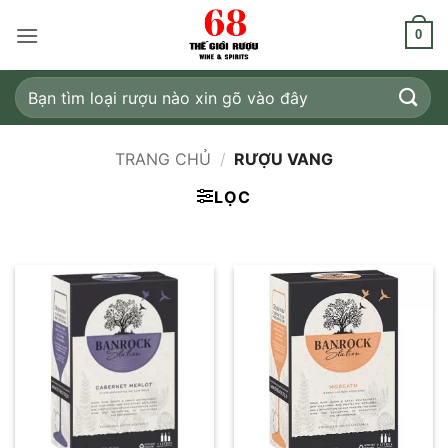
Bỏ
qua
0
nội
dung
Tìm
kiếm:
TRANG CHỦ
/
RƯỢU VANG
LỌC