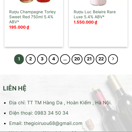
Rượu Champagne Torley
Rượu Luc Belaire Rare
Sweet Red 750ml
Luxe
1.550.000
₫
195.000
₫
1
2
3
4
…
20
21
22
LIÊN HỆ
Địa chỉ: TT TM Hàng Da , Hoàn Kiếm , Hà Nội.
Điện thoại: 0983 34 50 34
Email:
thegioiruou68@gmail.com