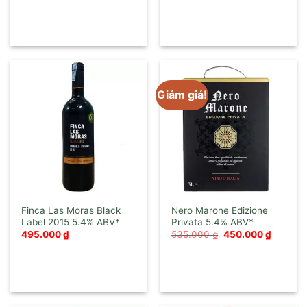
là:
tại
750.000 ₫.
là:
680.000
Giảm giá!
Finca Las Moras Black
Nero Marone Edizione
Label 2015
Privata
Giá
Giá
495.000
₫
535.000
₫
450.000
₫
gốc
hiện
là:
tại
535.000 ₫.
là:
450.000