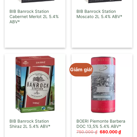
BIB Banrock Station
BIB Banrock Station
Cabernet Merlot 2L
Moscato 2L
Giảm giá!
BIB Banrock Station
BOERI Piemonte Barbera
Shiraz 2L
DOC 13,5%
Giá
Giá
750.000
₫
680.000
₫
gốc
hiện