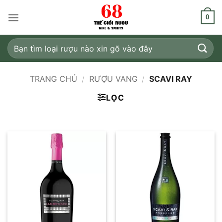
Bỏ
qua
0
nội
dung
Tìm
kiếm:
TRANG CHỦ
/
RƯỢU VANG
/
SCAVI RAY
LỌC