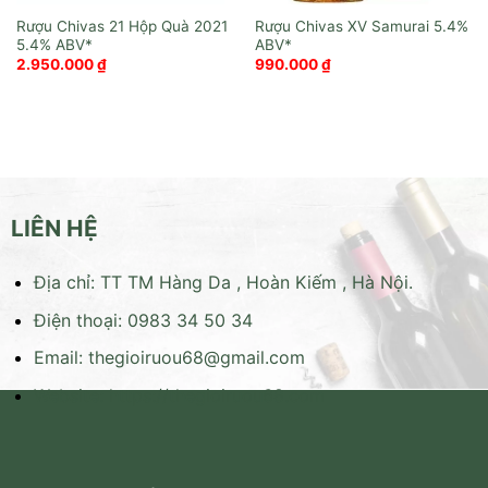
Rượu Chivas 21 Hộp Quà 2021
Rượu Chivas XV Samurai
2.950.000
₫
990.000
₫
LIÊN HỆ
Địa chỉ: TT TM Hàng Da , Hoàn Kiếm , Hà Nội.
Điện thoại: 0983 34 50 34
Email:
thegioiruou68@gmail.com
Website:
https://thegioiruou68.com