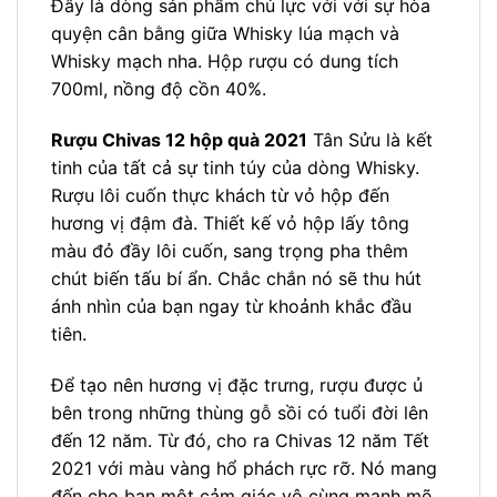
Đây là dòng sản phẩm chủ lực với với sự hòa
quyện cân bằng giữa Whisky lúa mạch và
Whisky mạch nha. Hộp rượu có dung tích
700ml, nồng độ cồn 40%.
Rượu Chivas 12 hộp quà 2021
Tân Sửu là kết
tinh của tất cả sự tinh túy của dòng Whisky.
Rượu lôi cuốn thực khách từ vỏ hộp đến
hương vị đậm đà. Thiết kế vỏ hộp lấy tông
màu đỏ đầy lôi cuốn, sang trọng pha thêm
chút biến tấu bí ẩn. Chắc chắn nó sẽ thu hút
ánh nhìn của bạn ngay từ khoảnh khắc đầu
tiên.
Để tạo nên hương vị đặc trưng, rượu được ủ
bên trong những thùng gỗ sồi có tuổi đời lên
đến 12 năm. Từ đó, cho ra Chivas 12 năm Tết
2021 với màu vàng hổ phách rực rỡ. Nó mang
đến cho bạn một cảm giác vô cùng mạnh mẽ.