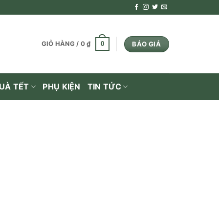
BÁO GIÁ
0
GIỎ HÀNG /
0
₫
UÀ TẾT
PHỤ KIỆN
TIN TỨC
Y
/
CHIVAS
à 2022
hivas
00ml