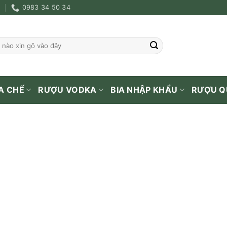
0983 34 50 34
A CHẾ
RƯỢU VODKA
BIA NHẬP KHẨU
RƯỢU Q
TRANG CHỦ
/
RƯỢU NGOẠI
/
RƯỢU WHISK
Chivas 18 Blue Hộp Qu
1.650.000
₫
Thương hiệu
C
Dung tích
7