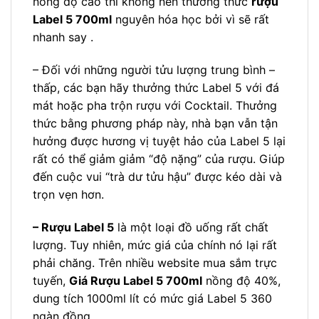
nồng độ cao thì không nên thưởng thức
rượu
Label 5 700ml
nguyên hóa học bởi vì sẽ rất
nhanh say .
– Đối với những người tửu lượng trung bình –
thấp, các bạn hãy thưởng thức Label 5 với đá
mát hoặc pha trộn rượu với Cocktail. Thưởng
thức bằng phương pháp này, nhà bạn vẫn tận
hưởng được hương vị tuyệt hảo của Label 5 lại
rất có thể giảm giảm “độ nặng” của rượu. Giúp
đến cuộc vui “trà dư tửu hậu” được kéo dài và
trọn vẹn hơn.
– Rượu Label 5
là một loại đồ uống rất chất
lượng. Tuy nhiên, mức giá của chính nó lại rất
phải chăng. Trên nhiều website mua sắm trực
tuyến,
Giá Rượu Label 5 700ml
nồng độ 40%,
dung tích 1000ml lít có mức giá Label 5 360
ngàn đồng .