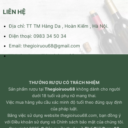
LIÊN HỆ
Địa chỉ: TT TM Hàng Da , Hoàn Kiếm , Hà Nội.
Điện thoại: 0983 34 50 34
Email:
thegioiruou68@gmail.com
Website:
https://thegioiruou68.com
THƯỞNG RƯỢU CÓ TRÁCH NHIỆM
Sản phẩm rượu tại
Thegioiruou68
không dành cho người
dưới 18 tuổi và phụ nữ mang thai.
Việc mua hàng yêu cầu xác minh độ tuổi theo đúng quy định
của pháp luật.
Bằng việc sử dụng website
thegioiruou68.com
, bạn đồng ý
với
Điều khoản sử dụng
và
Chính sách bảo mật
của chúng tôi.