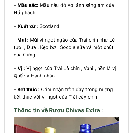
–
Mầu sắc:
Mầu nâu đỏ với ánh sáng ấm của
Hổ phách
–
Xuất xứ :
Scotland
–
Mùi :
Mùi vị ngọt ngào của Trái chín như Lê
tươi , Dưa , Kẹo bơ , Socola sữa và một chút
của Gừng
–
Vị :
Vị ngọt của Trái Lê chín , Vani , nền là vị
Quế và Hạnh nhân
–
Kết thúc :
Cảm nhận tròn đầy trong miệng ,
kết thúc với vị ngọt của Trái cây chín
Thông tin về Rượu Chivas Extra :