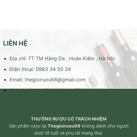
LIÊN HỆ
Địa chỉ: TT TM Hàng Da , Hoàn Kiếm , Hà Nội.
Điện thoại: 0983 34 50 34
Email:
thegioiruou68@gmail.com
Website:
https://thegioiruou68.com
THƯỞNG RƯỢU CÓ TRÁCH NHIỆM
Sản phẩm rượu tại
Thegioiruou68
không dành cho người
dưới 18 tuổi và phụ nữ mang thai.