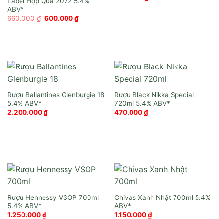
Label Hộp Quà 2022
Giá
Giá
660.000
₫
600.000
₫
gốc
hiện
là:
tại
660.000 ₫.
là:
600.000 ₫.
Rượu Ballantines Glenburgie 18
Rượu Black Nikka Special
720ml
2.200.000
₫
470.000
₫
Rượu Hennessy VSOP 700ml
Chivas Xanh Nhật 700ml
1.250.000
₫
1.150.000
₫