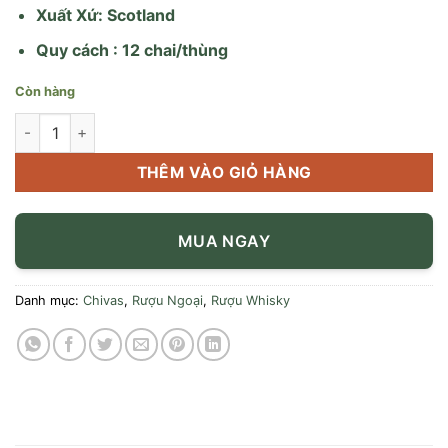
Xuất Xứ: Scotland
Quy cách : 12 chai/thùng
Còn hàng
Rượu Chivas Extra 700ml số lượng
THÊM VÀO GIỎ HÀNG
MUA NGAY
Danh mục:
Chivas
,
Rượu Ngoại
,
Rượu Whisky