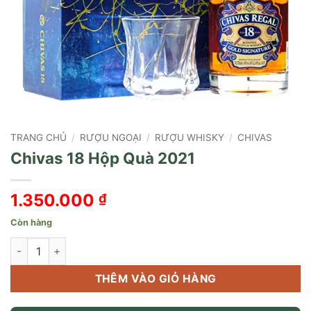
TRANG CHỦ
/
RƯỢU NGOẠI
/
RƯỢU WHISKY
/
CHIVAS
Chivas 18 Hộp Quà 2021
1.350.000
₫
Còn hàng
Chivas 18 Hộp Quà 2021 số lượng
THÊM VÀO GIỎ HÀNG