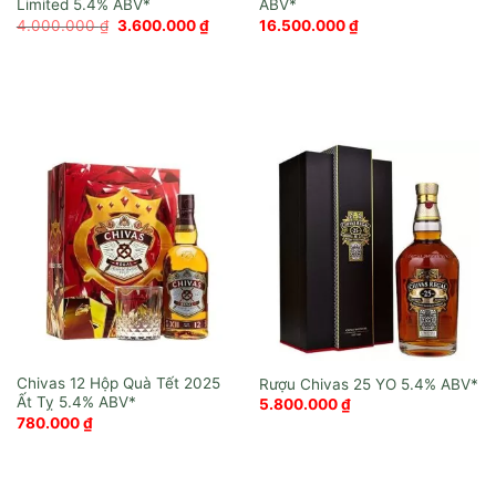
Limited
Giá
Giá
4.000.000
₫
3.600.000
₫
16.500.000
₫
gốc
hiện
là:
tại
4.000.000 ₫.
là:
3.600.000 ₫.
Chivas 12 Hộp Quà Tết 2025
Rượu Chivas 25 YO
Ất Tỵ
5.800.000
₫
780.000
₫