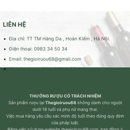
LIÊN HỆ
Địa chỉ: TT TM Hàng Da , Hoàn Kiếm , Hà Nội.
Điện thoại: 0983 34 50 34
Email:
thegioiruou68@gmail.com
Website:
https://thegioiruou68.com
THƯỞNG RƯỢU CÓ TRÁCH NHIỆM
Sản phẩm rượu tại
Thegioiruou68
không dành cho người
dưới 18 tuổi và phụ nữ mang thai.
Việc mua hàng yêu cầu xác minh độ tuổi theo đúng quy định
của pháp luật.
Bằng việc sử dụng website
thegioiruou68.com
, bạn đồng ý