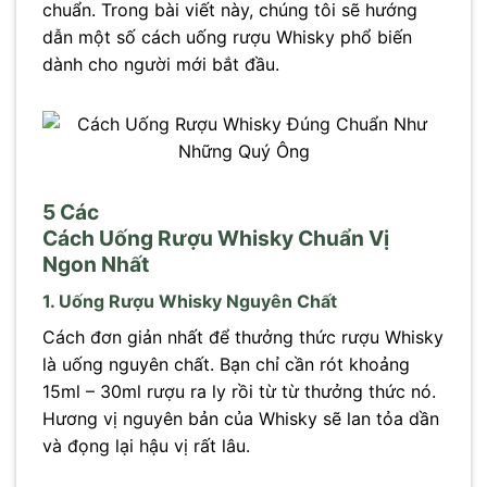
chuẩn. Trong bài viết này, chúng tôi sẽ hướng
dẫn một số cách uống rượu Whisky phổ biến
dành cho người mới bắt đầu.
5 Các
Cách Uống Rượu Whisky Chuẩn Vị
Ngon Nhất
1. Uống Rượu Whisky Nguyên Chất
Cách đơn giản nhất để thưởng thức rượu Whisky
là uống nguyên chất. Bạn chỉ cần rót khoảng
15ml – 30ml rượu ra ly rồi từ từ thưởng thức nó.
Hương vị nguyên bản của Whisky sẽ lan tỏa dần
và đọng lại hậu vị rất lâu.