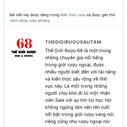
Bài viết này được đăng trong
Kiến thức rượu
và được gắn thẻ
cách uống rượu whisky
.
THEGIOIRUOUSAUTAM
Thế Giới Rượu 68 là một trong
những chuyên gia nổi tiếng
trong giới rượu ngoại, được
nhiều người biết đến với tài năng
và kiến thức sâu rộng về lĩnh
vực này. Là một trong những
người chịu khó đi từ một nhân
viên Sale với sự tìm tòi học hỏi
không ngừng làm nên tên tuổi
nổi bật trong giới rượu vang nói
riêng cũng như rượu ngoại nói