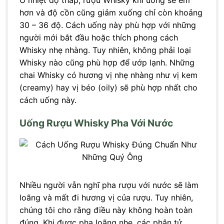
hơn và độ cồn cũng giảm xuống chỉ còn khoảng
30 – 36 độ. Cách uống này phù hợp với những
người mới bắt đầu hoặc thích phong cách
Whisky nhẹ nhàng. Tuy nhiên, không phải loại
Whisky nào cũng phù hợp để ướp lạnh. Những
chai Whisky có hương vị nhẹ nhàng như vị kem
(creamy) hay vị béo (oily) sẽ phù hợp nhất cho
cách uống này.
Uống Rượu Whisky Pha Với Nước
Nhiều người vẫn nghĩ pha rượu với nước sẽ làm
loãng và mất đi hương vị của rượu. Tuy nhiên,
chúng tôi cho rằng điều này không hoàn toàn
đúng. Khi được pha loãng nhẹ, các phân tử