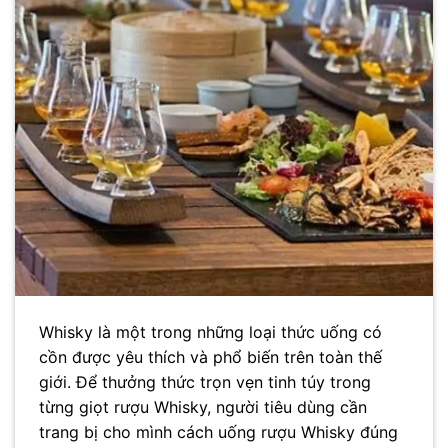
Whisky là một trong những loại thức uống có
cồn được yêu thích và phổ biến trên toàn thế
giới. Để thưởng thức trọn vẹn tinh túy trong
từng giọt rượu Whisky, người tiêu dùng cần
trang bị cho mình cách uống rượu Whisky đúng