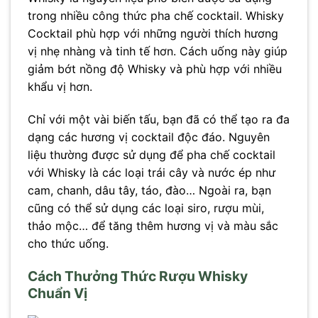
trong nhiều công thức pha chế cocktail. Whisky
Cocktail phù hợp với những người thích hương
vị nhẹ nhàng và tinh tế hơn. Cách uống này giúp
giảm bớt nồng độ Whisky và phù hợp với nhiều
khẩu vị hơn.
Chỉ với một vài biến tấu, bạn đã có thể tạo ra đa
dạng các hương vị cocktail độc đáo. Nguyên
liệu thường được sử dụng để pha chế cocktail
với Whisky là các loại trái cây và nước ép như
cam, chanh, dâu tây, táo, đào… Ngoài ra, bạn
cũng có thể sử dụng các loại siro, rượu mùi,
thảo mộc… để tăng thêm hương vị và màu sắc
cho thức uống.
Cách Thưởng Thức Rượu Whisky
Chuẩn Vị