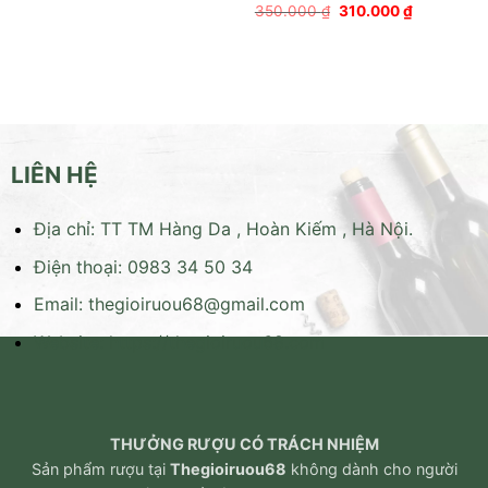
Giá
Giá
350.000
₫
310.000
₫
gốc
hiện
là:
tại
350.000 ₫.
là:
310.000 ₫
LIÊN HỆ
Địa chỉ: TT TM Hàng Da , Hoàn Kiếm , Hà Nội.
Điện thoại: 0983 34 50 34
Email:
thegioiruou68@gmail.com
Website:
https://thegioiruou68.com
THƯỞNG RƯỢU CÓ TRÁCH NHIỆM
Sản phẩm rượu tại
Thegioiruou68
không dành cho người