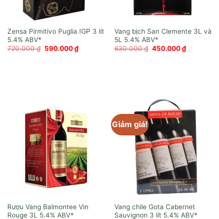
Zensa Pirmitivo Puglia IGP 3 lít
Vang bịch San Clemente 3L và
5L
Giá
Giá
Giá
Giá
720.000
₫
590.000
₫
630.000
₫
450.000
₫
gốc
hiện
gốc
hiện
là:
tại
là:
tại
720.000 ₫.
là:
630.000 ₫.
là:
590.000 ₫.
450.000 ₫
Giảm giá!
Rượu Vang Balmontee Vin
Vang chile Gota Cabernet
Rouge 3L
Sauvignon 3 lít