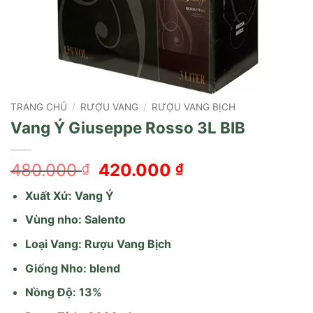
TRANG CHỦ
/
RƯỢU VANG
/
RƯỢU VANG BỊCH
Vang Ý Giuseppe Rosso 3L BIB
Giá
Giá
480.000
420.000
₫
₫
gốc
hiện
Xuất Xứ: Vang Ý
là:
tại
480.000 ₫.
là:
Vùng nho: Salento
420.000 ₫.
Loại Vang: Rượu Vang Bịch
Giống Nho: blend
Nồng Độ: 13%