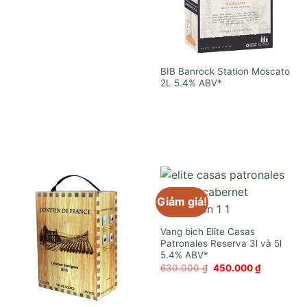
gốc
hiện
là:
tại
550.000 ₫.
là:
480.000 ₫.
BIB Banrock Station Moscato
2L
Giảm giá!
Vang bịch Elite Casas
Patronales Reserva 3l và 5l
Giá
Giá
630.000
₫
450.000
₫
gốc
hiện
là:
tại
630.000 ₫.
là:
450.000 ₫