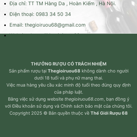
Địa chỉ: TT TM Hàng Da , Hoàn Kiếm , Hà Nội.
Điện thoại: 0983 34 50 34
Email:
thegioiruou68@gmail.com
Website:
https://thegioiruou68.com
THƯỞNG RƯỢU CÓ TRÁCH NHIỆM
Sản phẩm rượu tại
Thegioiruou68
không dành cho người
dưới 18 tuổi và phụ nữ mang thai.
Việc mua hàng yêu cầu xác minh độ tuổi theo đúng quy định
của pháp luật.
Bằng việc sử dụng website
thegioiruou68.com
, bạn đồng ý
với
Điều khoản sử dụng
và
Chính sách bảo mật
của chúng tôi.
Copyright 2025 © Bản quyền thuộc về
Thế Giới Rượu 68