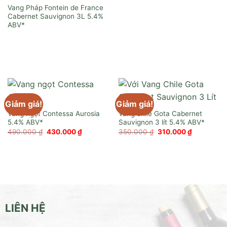
Vang Pháp Fontein de France
Cabernet Sauvignon 3L
Giảm giá!
Giảm giá!
Vang ngọt Contessa Aurosia
Vang chile Gota Cabernet
Sauvignon 3 lít
Giá
Giá
Giá
Giá
490.000
₫
430.000
₫
350.000
₫
310.000
₫
gốc
hiện
gốc
hiện
là:
tại
là:
tại
490.000 ₫.
là:
350.000 ₫.
là:
430.000 ₫.
310.000 ₫
LIÊN HỆ