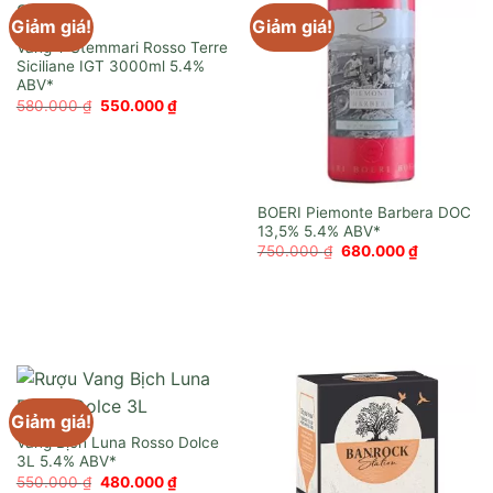
Giảm giá!
Giảm giá!
Vang Ý Stemmari Rosso Terre
Siciliane IGT 3000ml
Giá
Giá
580.000
₫
550.000
₫
gốc
hiện
là:
tại
580.000 ₫.
là:
550.000 ₫.
BOERI Piemonte Barbera DOC
13,5%
Giá
Giá
750.000
₫
680.000
₫
gốc
hiện
là:
tại
750.000 ₫.
là:
680.000 ₫
Giảm giá!
Vang Bịch Luna Rosso Dolce
3L
Giá
Giá
550.000
₫
480.000
₫