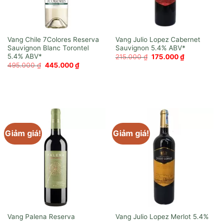
Vang Chile 7Colores Reserva
Vang Julio Lopez Cabernet
Sauvignon Blanc Torontel
Sauvignon
Giá
Giá
215.000
₫
175.000
₫
gốc
hiện
Giá
Giá
495.000
₫
445.000
₫
là:
tại
gốc
hiện
215.000 ₫.
là:
là:
tại
175.000 ₫.
495.000 ₫.
là:
445.000 ₫.
Giảm giá!
Giảm giá!
Vang Palena Reserva
Vang Julio Lopez Merlot