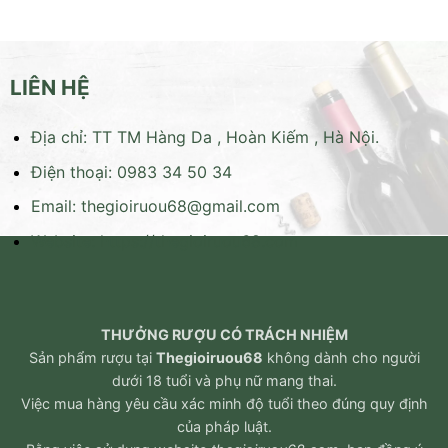
LIÊN HỆ
Địa chỉ: TT TM Hàng Da , Hoàn Kiếm , Hà Nội.
Điện thoại: 0983 34 50 34
Email:
thegioiruou68@gmail.com
Website:
https://thegioiruou68.com
THƯỞNG RƯỢU CÓ TRÁCH NHIỆM
Sản phẩm rượu tại
Thegioiruou68
không dành cho người
dưới 18 tuổi và phụ nữ mang thai.
Việc mua hàng yêu cầu xác minh độ tuổi theo đúng quy định
của pháp luật.