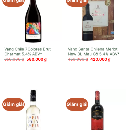
Giảm giá!
Giảm giá!
Vang Chile 7Colores Brut
Vang Santa Chilena Merlot
Charmat
New 3L Màu Gỗ
Giá
Giá
Giá
Giá
650.000
₫
580.000
₫
450.000
₫
420.000
₫
gốc
hiện
gốc
hiện
là:
tại
là:
tại
650.000 ₫.
là:
450.000 ₫.
là:
580.000 ₫.
420.000 ₫
Giảm giá!
Giảm giá!