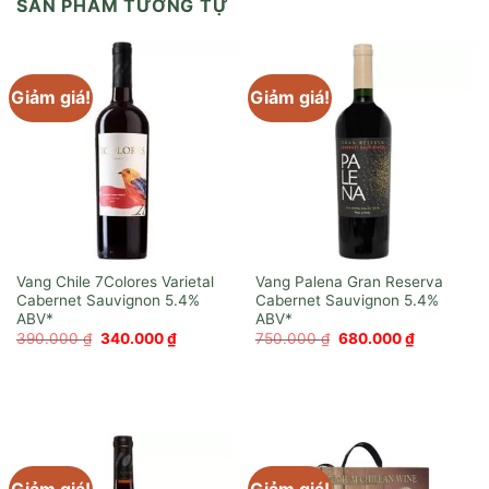
SẢN PHẨM TƯƠNG TỰ
Giảm giá!
Giảm giá!
Vang Chile 7Colores Varietal
Vang Palena Gran Reserva
Cabernet Sauvignon
Cabernet Sauvignon
Giá
Giá
Giá
Giá
390.000
₫
340.000
₫
750.000
₫
680.000
₫
gốc
hiện
gốc
hiện
là:
tại
là:
tại
390.000 ₫.
là:
750.000 ₫.
là:
340.000 ₫.
680.000 ₫