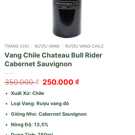
TRANG CHỦ
/
RƯỢU VANG
/
RƯỢU VANG CHILE
Vang Chile Chateau Bull Rider
Cabernet Sauvignon
Giá
Giá
350.000
250.000
₫
₫
gốc
hiện
Xuất Xứ: Chile
là:
tại
350.000 ₫.
là:
Loại Vang: Rượu vang đỏ
250.000 ₫.
Giống Nho: Cabernet Sauvignon
Nồng Độ: 13,5%
Dung Tích: 750ml