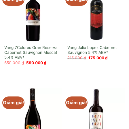
Vang 7Colores Gran Reserva
Vang Julio Lopez Cabernet
Cabernet Sauvignon Muscat
Sauvignon
Giá
Giá
215.000
₫
175.000
₫
gốc
hiện
Giá
Giá
650.000
₫
590.000
₫
là:
tại
gốc
hiện
215.000 ₫.
là:
là:
tại
175.000 ₫.
650.000 ₫.
là:
590.000 ₫.
Giảm giá!
Giảm giá!