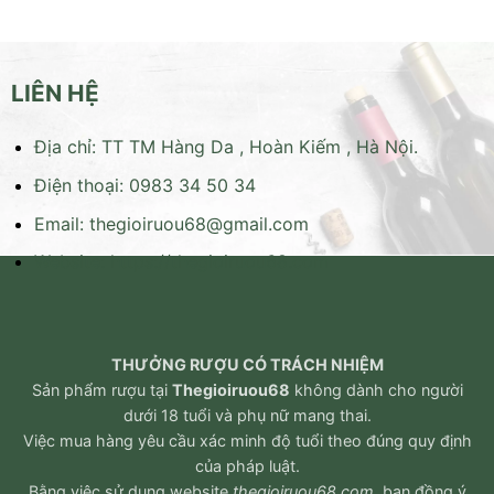
330.000 ₫.
340.000 ₫
LIÊN HỆ
Địa chỉ: TT TM Hàng Da , Hoàn Kiếm , Hà Nội.
Điện thoại: 0983 34 50 34
Email:
thegioiruou68@gmail.com
Website:
https://thegioiruou68.com
THƯỞNG RƯỢU CÓ TRÁCH NHIỆM
Sản phẩm rượu tại
Thegioiruou68
không dành cho người
dưới 18 tuổi và phụ nữ mang thai.
Việc mua hàng yêu cầu xác minh độ tuổi theo đúng quy định
của pháp luật.
Bằng việc sử dụng website
thegioiruou68.com
, bạn đồng ý