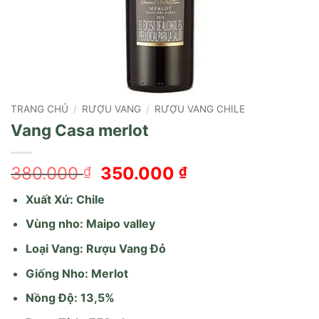
TRANG CHỦ
/
RƯỢU VANG
/
RƯỢU VANG CHILE
Vang Casa merlot
Giá
Giá
380.000
350.000
₫
₫
gốc
hiện
Xuất Xứ: Chile
là:
tại
380.000 ₫.
là:
Vùng nho: Maipo valley
350.000 ₫.
Loại Vang: Rượu Vang Đỏ
Giống Nho: Merlot
Nồng Độ: 13,5%