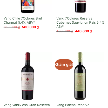
Vang Chile 7Colores Brut
Vang 7Colores Reserva
Charmat
Cabernet Sauvignon Pais
Giá
Giá
650.000
₫
580.000
₫
gốc
hiện
Giá
Giá
480.000
₫
440.000
₫
là:
tại
gốc
hiện
650.000 ₫.
là:
là:
tại
580.000 ₫.
480.000 ₫.
là:
440.000 ₫
Giảm giá!
Vang Valdivieso Gran Reserva
Vang Palena Reserva