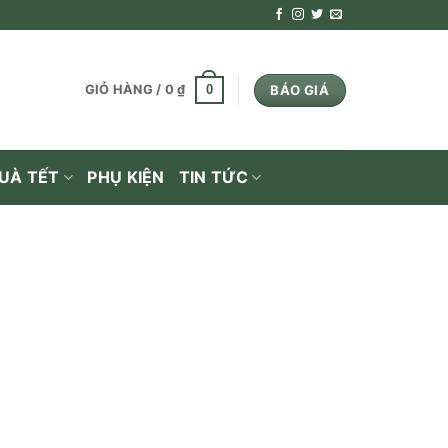
BÁO GIÁ
0
GIỎ HÀNG /
0
₫
UÀ TẾT
PHỤ KIỆN
TIN TỨC
 Spumante