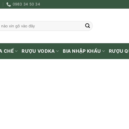
0983 34 50 34
A CHẾ
RƯỢU VODKA
BIA NHẬP KHẨU
RƯỢU Q
TRANG CHỦ
/
RƯỢU VANG
/
SCAVI RAY
Scavi & Ray Prosecco
550.000
₫
Còn hàng
Scavi & Ray Prosecco Spumante số lượng