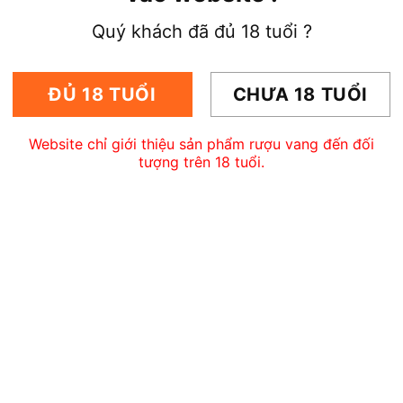
Quý khách đã đủ 18 tuổi ?
ĐỦ 18 TUỔI
CHƯA 18 TUỔI
Website chỉ giới thiệu sản phẩm rượu vang đến đối
tượng trên 18 tuổi.
groAmaro
Rượu Vang Grande Alberone
Scavi & Ray Se
Vino Rosso
740.000
₫
490.000
₫