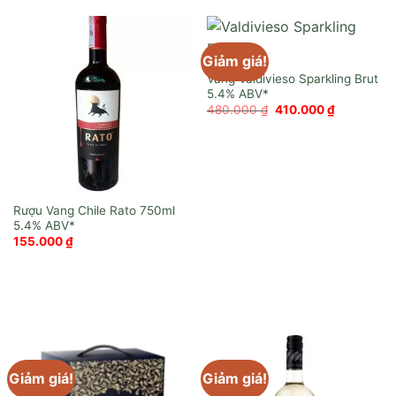
Giảm giá!
Vang Valdivieso Sparkling Brut
Giá
Giá
480.000
₫
410.000
₫
gốc
hiện
là:
tại
480.000 ₫.
là:
410.000 ₫
Rượu Vang Chile Rato 750ml
155.000
₫
Giảm giá!
Giảm giá!