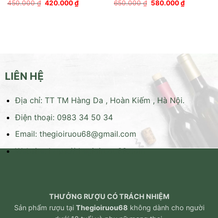
Giá
Giá
Giá
Giá
450.000
₫
420.000
₫
650.000
₫
580.000
₫
gốc
hiện
gốc
hiện
là:
tại
là:
tại
450.000 ₫.
là:
650.000 ₫.
là:
420.000 ₫.
580.000 ₫
LIÊN HỆ
Địa chỉ: TT TM Hàng Da , Hoàn Kiếm , Hà Nội.
Điện thoại: 0983 34 50 34
Email:
thegioiruou68@gmail.com
Website:
https://thegioiruou68.com
THƯỞNG RƯỢU CÓ TRÁCH NHIỆM
Sản phẩm rượu tại
Thegioiruou68
không dành cho người