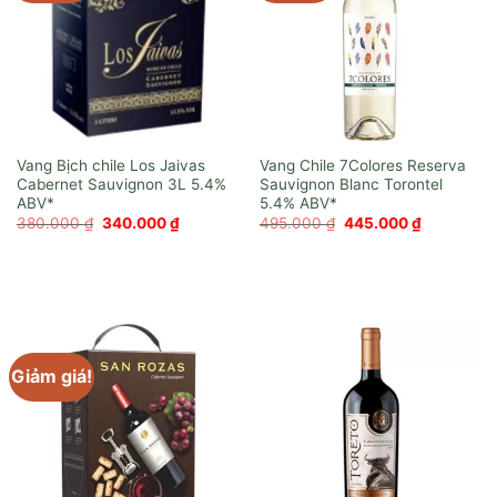
Vang Bịch chile Los Jaivas
Vang Chile 7Colores Reserva
Cabernet Sauvignon 3L
Sauvignon Blanc Torontel
Giá
Giá
Giá
Giá
380.000
₫
340.000
₫
495.000
₫
445.000
₫
gốc
hiện
gốc
hiện
là:
tại
là:
tại
380.000 ₫.
là:
495.000 ₫.
là:
340.000 ₫.
445.000 ₫
Giảm giá!