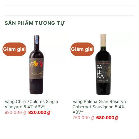
SẢN PHẨM TƯƠNG TỰ
Giảm giá!
Giảm giá!
Vang Chile 7Colores Single
Vang Palena Gran Reserva
Vineyard
Cabernet Sauvignon
Giá
Giá
920.000
₫
820.000
₫
gốc
hiện
Giá
Giá
750.000
₫
680.000
₫
là:
tại
gốc
hiện
920.000 ₫.
là:
là:
tại
820.000 ₫.
750.000 ₫.
là:
680.000 ₫