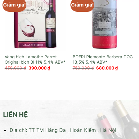
Giảm giá!
Giảm giá!
Vang bịch Lamothe Parrot
BOERI Piemonte Barbera DOC
Original bịch 3l 11%
13,5%
Giá
Giá
Giá
Giá
450.000
₫
390.000
₫
750.000
₫
680.000
₫
gốc
hiện
gốc
hiện
là:
tại
là:
tại
450.000 ₫.
là:
750.000 ₫.
là:
390.000 ₫.
680.000 ₫
LIÊN HỆ
Địa chỉ: TT TM Hàng Da , Hoàn Kiếm , Hà Nội.