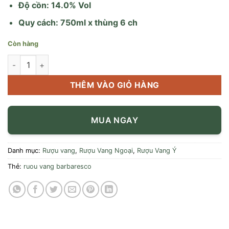
Độ cồn: 14.0% Vol
Quy cách: 750ml x thùng 6 ch
Còn hàng
Rượu Vang Barbaresco Produttori 750ml số lượng
THÊM VÀO GIỎ HÀNG
MUA NGAY
Danh mục:
Rượu vang
,
Rượu Vang Ngoại
,
Rượu Vang Ý
Thẻ:
ruou vang barbaresco