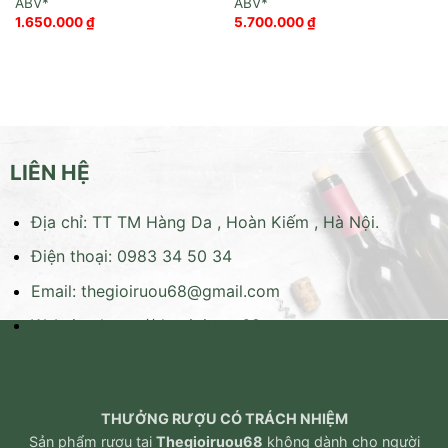
1.650.000
₫
5.700.000
₫
LIÊN HỆ
Địa chỉ: TT TM Hàng Da , Hoàn Kiếm , Hà Nội.
Điện thoại: 0983 34 50 34
Email:
thegioiruou68@gmail.com
Website:
https://thegioiruou68.com
THƯỞNG RƯỢU CÓ TRÁCH NHIỆM
Sản phẩm rượu tại
Thegioiruou68
không dành cho người