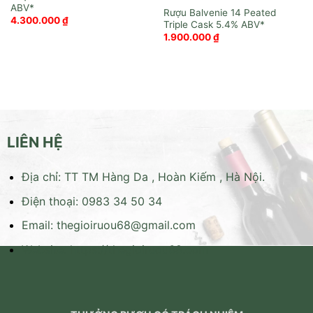
Rượu Balvenie 14 Peated
4.300.000
₫
Triple Cask
1.900.000
₫
LIÊN HỆ
Địa chỉ: TT TM Hàng Da , Hoàn Kiếm , Hà Nội.
Điện thoại: 0983 34 50 34
Email:
thegioiruou68@gmail.com
Website:
https://thegioiruou68.com