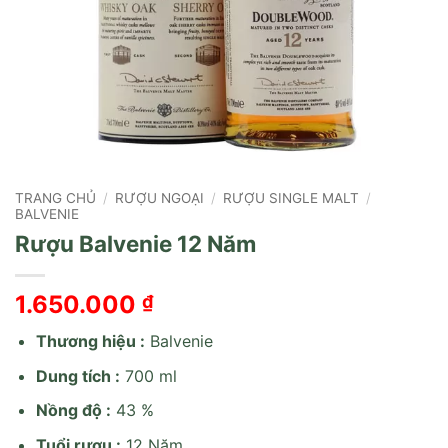
TRANG CHỦ
/
RƯỢU NGOẠI
/
RƯỢU SINGLE MALT
/
BALVENIE
Rượu Balvenie 12 Năm
1.650.000
₫
Thương hiệu :
Balvenie
Dung tích :
700 ml
Nồng độ :
43 %
Tuổi rượu :
12 Năm