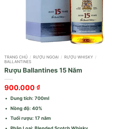
TRANG CHỦ
/
RƯỢU NGOẠI
/
RƯỢU WHISKY
/
BALLANTINES
Rượu Ballantines 15 Năm
900.000
₫
Dung tích: 700ml
Nồng độ: 40%
Tuổi rượu: 17 năm
Phân Loại: Blended Scotch Whisky