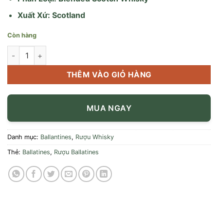
Xuất Xứ: Scotland
Còn hàng
Rượu Ballantines 15 Năm số lượng
THÊM VÀO GIỎ HÀNG
MUA NGAY
Danh mục:
Ballantines
,
Rượu Whisky
Thẻ:
Ballatines
,
Rượu Ballatines