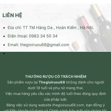
LIÊN HỆ
Địa chỉ: TT TM Hàng Da , Hoàn Kiếm , Hà Nội.
Điện thoại: 0983 34 50 34
Email:
thegioiruou68@gmail.com
Website:
https://thegioiruou68.com
THƯỞNG RƯỢU CÓ TRÁCH NHIỆM
Sản phẩm rượu tại
Thegioiruou68
không dành cho người
dưới 18 tuổi và phụ nữ mang thai.
Việc mua hàng yêu cầu xác minh độ tuổi theo đúng quy định
của pháp luật.
Bằng việc sử dụng website
thegioiruou68.com
, bạn đồng ý
với
Điều khoản sử dụng
và
Chính sách bảo mật
của chúng tôi.