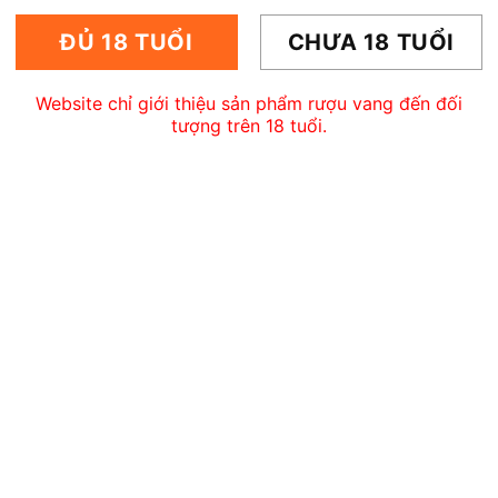
680.000
₫
1.350.
.000
₫
ĐỦ 18 TUỔI
CHƯA 18 TUỔI
Website chỉ giới thiệu sản phẩm rượu vang đến đối
tượng trên 18 tuổi.
1
2
3
RỢ KHÁCH HÀNG
LIÊN HỆ
Địa chỉ: TT TM Hàng Da 
ng dẫn đặt hàng
Kiếm , Hà Nội.
ng dẫn thanh toán
Điện thoại: 0983 34 50 3
ng tâm bảo hành
Email:
thegioiruou68@gm
nh sách bảo hành
Website:
https://thegioiruou68.co