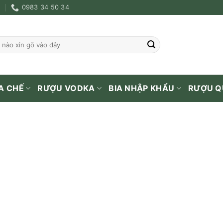
0983 34 50 34
A CHẾ
RƯỢU VODKA
BIA NHẬP KHẨU
RƯỢU Q
WHISKY
/
CHIVAS
/
TRANG 3