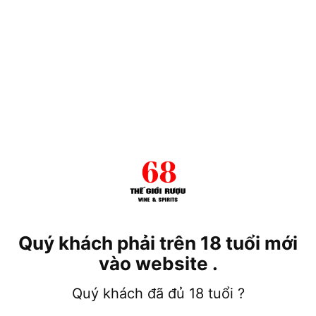
 Chivas 24 Năm
Rượu Chivas 25 YO
Rượu C
0.000
₫
5.800.000
₫
9.900
Quý khách phải trên 18 tuổi mới
vào website .
Quý khách đã đủ 18 tuổi ?
Chivas Extra 13
Rượu Chivas Extra
Rượu C
Sherry Cask
700ml
Quà 20