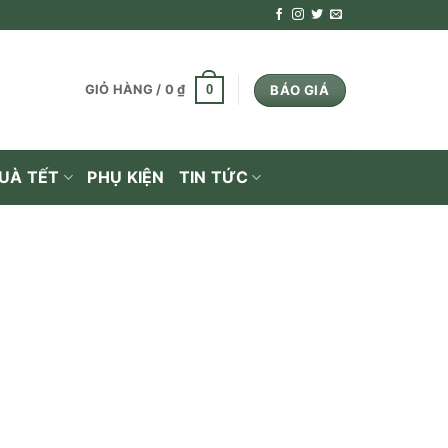
BÁO GIÁ
0
GIỎ HÀNG /
0
₫
UÀ TẾT
PHỤ KIỆN
TIN TỨC