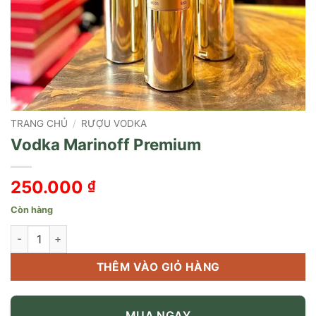
TRANG CHỦ
/
RƯỢU VODKA
Vodka Marinoff Premium
250.000
₫
Còn hàng
Vodka Marinoff Premium số lượng
THÊM VÀO GIỎ HÀNG
MUA NGAY