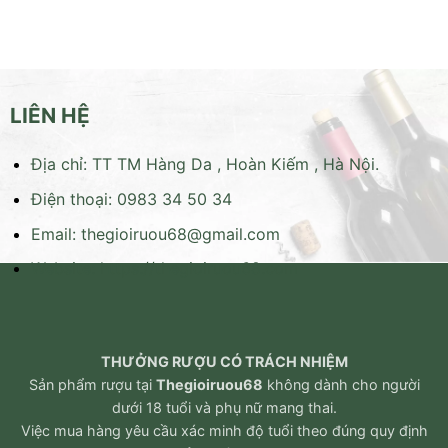
LIÊN HỆ
Địa chỉ: TT TM Hàng Da , Hoàn Kiếm , Hà Nội.
Điện thoại: 0983 34 50 34
Email:
thegioiruou68@gmail.com
Website:
https://thegioiruou68.com
THƯỞNG RƯỢU CÓ TRÁCH NHIỆM
Sản phẩm rượu tại
Thegioiruou68
không dành cho người
dưới 18 tuổi và phụ nữ mang thai.
Việc mua hàng yêu cầu xác minh độ tuổi theo đúng quy định