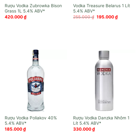
Rượu Vodka Zubrowka Bison
Vodka Treasure Belarus 1 Lít
Grass 1L
Giá
Giá
420.000
₫
255.000
₫
195.000
₫
gốc
hiện
là:
tại
255.000 ₫.
là:
195.000 ₫.
Rượu Vodka Poliakov 40%
Rượu Vodka Danzka Nhôm 1
Lít
185.000
₫
330.000
₫