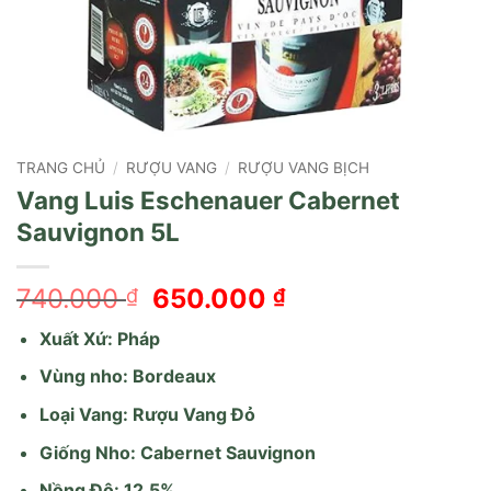
TRANG CHỦ
/
RƯỢU VANG
/
RƯỢU VANG BỊCH
Vang Luis Eschenauer Cabernet
Sauvignon 5L
Giá
Giá
740.000
650.000
₫
₫
gốc
hiện
Xuất Xứ: Pháp
là:
tại
740.000 ₫.
là:
Vùng nho: Bordeaux
650.000 ₫.
Loại Vang: Rượu Vang Đỏ
Giống Nho: Cabernet Sauvignon
Nồng Độ: 12,5%