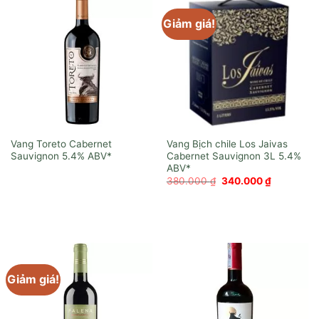
Giảm giá!
Vang Toreto Cabernet
Vang Bịch chile Los Jaivas
Sauvignon
Cabernet Sauvignon 3L
Giá
Giá
380.000
₫
340.000
₫
gốc
hiện
là:
tại
380.000 ₫.
là:
340.000 ₫
Giảm giá!