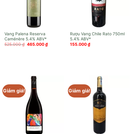
Vang Palena Reserva
Rượu Vang Chile Rato 750ml
Caménère
Giá
Giá
525.000
₫
465.000
₫
155.000
₫
gốc
hiện
là:
tại
525.000 ₫.
là:
465.000 ₫.
Giảm giá!
Giảm giá!