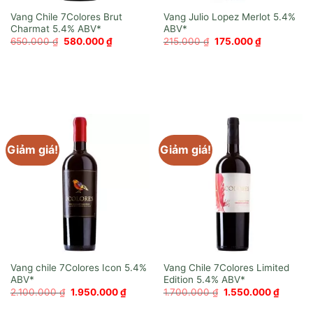
Vang Chile 7Colores Brut
Vang Julio Lopez Merlot
Charmat
Giá
Giá
Giá
Giá
650.000
₫
580.000
₫
215.000
₫
175.000
₫
gốc
hiện
gốc
hiện
là:
tại
là:
tại
650.000 ₫.
là:
215.000 ₫.
là:
580.000 ₫.
175.000 ₫.
Giảm giá!
Giảm giá!
Vang chile 7Colores Icon
Vang Chile 7Colores Limited
Edition
Giá
Giá
Giá
Giá
2.100.000
₫
1.950.000
₫
1.700.000
₫
1.550.000
₫
gốc
hiện
gốc
hiện
là:
tại
là:
tại