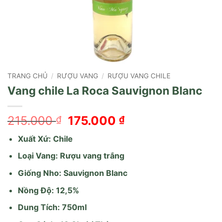
TRANG CHỦ
/
RƯỢU VANG
/
RƯỢU VANG CHILE
Vang chile La Roca Sauvignon Blanc
Giá
Giá
215.000
175.000
₫
₫
gốc
hiện
Xuất Xứ: Chile
là:
tại
215.000 ₫.
là:
Loại Vang: Rượu vang trắng
175.000 ₫.
Giống Nho: Sauvignon Blanc
Nồng Độ: 12,5%
Dung Tích: 750ml