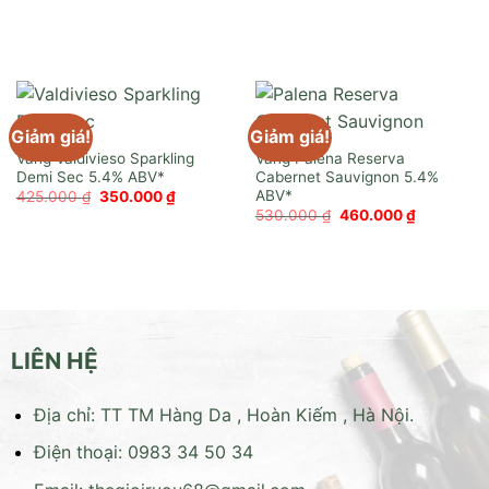
2.100.000 ₫.
là:
1.700.000 ₫.
là:
1.950.000 ₫.
1.550.0
Giảm giá!
Giảm giá!
Vang Valdivieso Sparkling
Vang Palena Reserva
Demi Sec
Cabernet Sauvignon
Giá
Giá
425.000
₫
350.000
₫
gốc
hiện
Giá
Giá
530.000
₫
460.000
₫
là:
tại
gốc
hiện
425.000 ₫.
là:
là:
tại
350.000 ₫.
530.000 ₫.
là:
460.000 ₫
LIÊN HỆ
Địa chỉ: TT TM Hàng Da , Hoàn Kiếm , Hà Nội.
Điện thoại: 0983 34 50 34