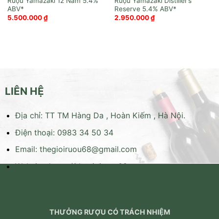
Rượu Yamazaki 12 Năm
Rượu Yamazaki Distiller’s
Reserve
5.500.000
₫
2.950.000
₫
LIÊN HỆ
Địa chỉ: TT TM Hàng Da , Hoàn Kiếm , Hà Nội.
Điện thoại: 0983 34 50 34
Email:
thegioiruou68@gmail.com
Website:
https://thegioiruou68.com
THƯỞNG RƯỢU CÓ TRÁCH NHIỆM