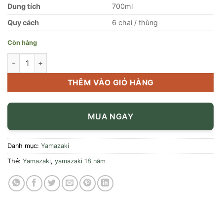
Dung tích
700ml
Quy cách
6 chai / thùng
Còn hàng
Rượu Yamazaki 18 Năm số lượng
THÊM VÀO GIỎ HÀNG
MUA NGAY
Danh mục:
Yamazaki
Thẻ:
Yamazaki
,
yamazaki 18 năm