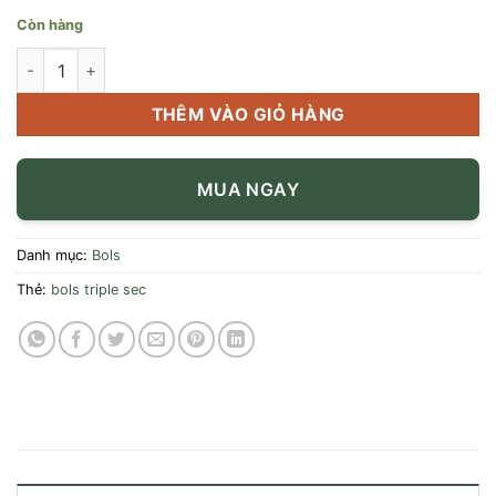
Còn hàng
Rượu mùi Bols Triple Sec 700ml số lượng
THÊM VÀO GIỎ HÀNG
MUA NGAY
Danh mục:
Bols
Thẻ:
bols triple sec