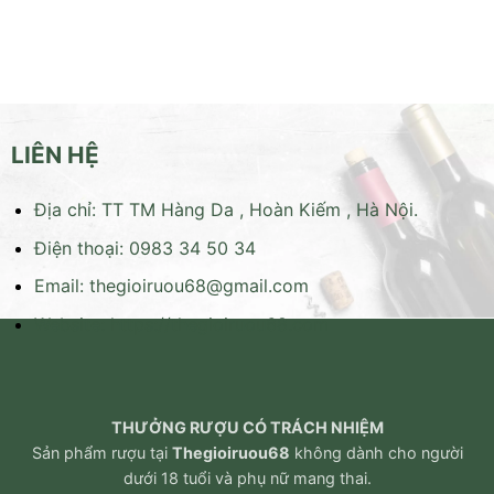
LIÊN HỆ
Địa chỉ: TT TM Hàng Da , Hoàn Kiếm , Hà Nội.
Điện thoại: 0983 34 50 34
Email:
thegioiruou68@gmail.com
Website:
https://thegioiruou68.com
THƯỞNG RƯỢU CÓ TRÁCH NHIỆM
Sản phẩm rượu tại
Thegioiruou68
không dành cho người
dưới 18 tuổi và phụ nữ mang thai.