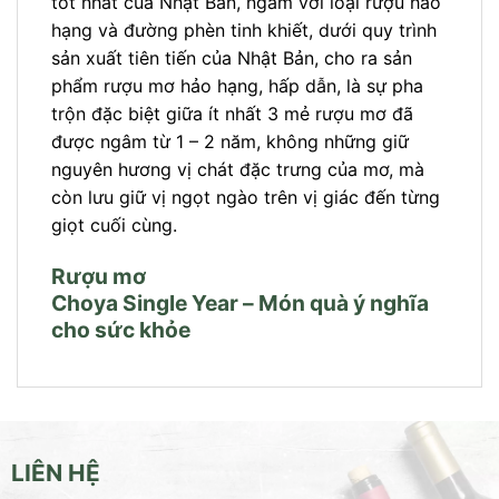
tốt nhất của Nhật Bản, ngâm với loại rượu hảo
hạng và đường phèn tinh khiết, dưới quy trình
sản xuất tiên tiến của Nhật Bản, cho ra sản
phẩm rượu mơ hảo hạng, hấp dẫn, là sự pha
trộn đặc biệt giữa ít nhất 3 mẻ rượu mơ đã
được ngâm từ 1 – 2 năm, không những giữ
nguyên hương vị chát đặc trưng của mơ, mà
còn lưu giữ vị ngọt ngào trên vị giác đến từng
giọt cuối cùng.
Rượu mơ
Choya Single Year – Món quà ý nghĩa
cho sức khỏe
LIÊN HỆ