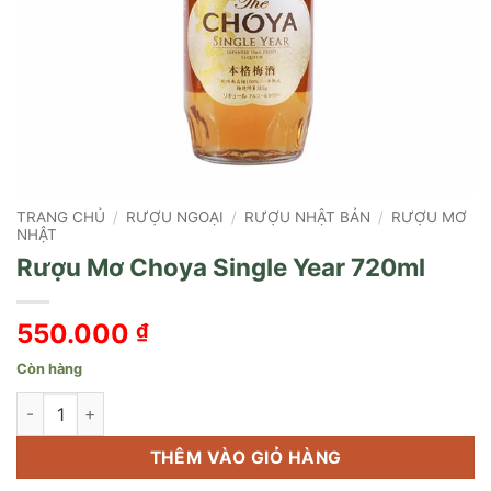
TRANG CHỦ
/
RƯỢU NGOẠI
/
RƯỢU NHẬT BẢN
/
RƯỢU MƠ
NHẬT
Rượu Mơ Choya Single Year 720ml
550.000
₫
Còn hàng
Rượu Mơ Choya Single Year 720ml số lượng
THÊM VÀO GIỎ HÀNG