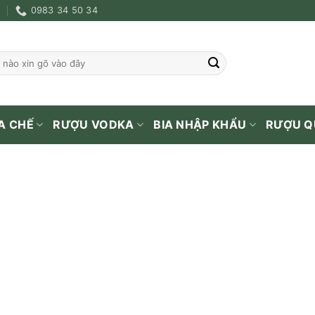
0983 34 50 34
A CHẾ
RƯỢU VODKA
BIA NHẬP KHẨU
RƯỢU Q
TRANG CHỦ
/
RƯỢU NGOẠI
/
RƯỢU SINGLE
Rượu Macallan 12 Năm 
1.850.000
₫
Thương hiệu: MACALLAN
Xuất xứ: Scotland