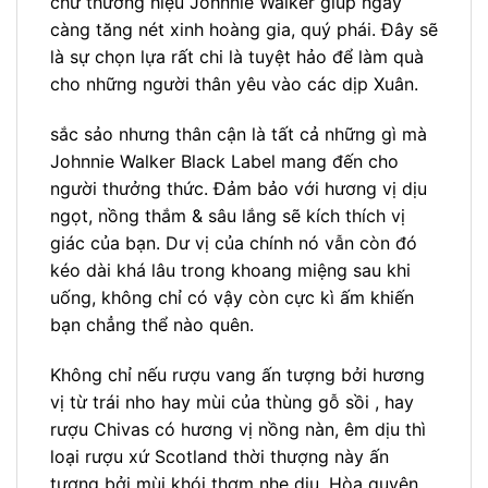
chữ thương hiệu Johnnie Walker giúp ngày
càng tăng nét xinh hoàng gia, quý phái. Đây sẽ
là sự chọn lựa rất chi là tuyệt hảo để làm quà
cho những người thân yêu vào các dịp Xuân.
sắc sảo nhưng thân cận là tất cả những gì mà
Johnnie Walker Black Label mang đến cho
người thưởng thức. Đảm bảo với hương vị dịu
ngọt, nồng thắm & sâu lắng sẽ kích thích vị
giác của bạn. Dư vị của chính nó vẫn còn đó
kéo dài khá lâu trong khoang miệng sau khi
uống, không chỉ có vậy còn cực kì ấm khiến
bạn chẳng thể nào quên.
Không chỉ nếu rượu vang ấn tượng bởi hương
vị từ trái nho hay mùi của thùng gỗ sồi , hay
rượu Chivas có hương vị nồng nàn, êm dịu thì
loại rượu xứ Scotland thời thượng này ấn
tượng bởi mùi khói thơm nhẹ dịu. Hòa quyện