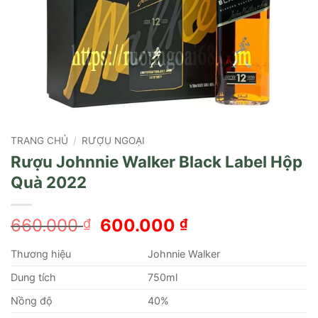
TRANG CHỦ
/
RƯỢU NGOẠI
Rượu Johnnie Walker Black Label Hộp
Quà 2022
Giá
Giá
660.000
600.000
₫
₫
gốc
hiện
Thương hiệu
Johnnie Walker
là:
tại
660.000 ₫.
là:
Dung tích
750ml
600.000 ₫.
Nồng độ
40%