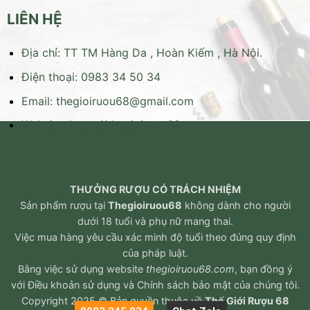
LIÊN HỆ
Địa chỉ: TT TM Hàng Da , Hoàn Kiếm , Hà Nội.
Điện thoại: 0983 34 50 34
Email:
thegioiruou68@gmail.com
Website:
https://thegioiruou68.com
THƯỞNG RƯỢU CÓ TRÁCH NHIỆM
Sản phẩm rượu tại
Thegioiruou68
không dành cho người
dưới 18 tuổi và phụ nữ mang thai.
Việc mua hàng yêu cầu xác minh độ tuổi theo đúng quy định
của pháp luật.
Bằng việc sử dụng website
thegioiruou68.com
, bạn đồng ý
với
Điều khoản sử dụng
và
Chính sách bảo mật
của chúng tôi.
Copyright 2025 © Bản quyền thuộc về
Thế Giới Rượu 68