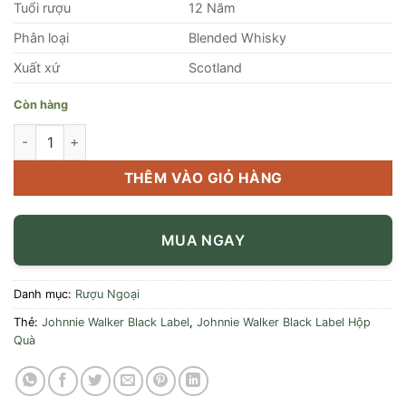
Tuổi rượu
12 Năm
Phân loại
Blended Whisky
Xuất xứ
Scotland
Còn hàng
Rượu Johnnie Walker Black Label Hộp Quà 2022 số lượng
THÊM VÀO GIỎ HÀNG
MUA NGAY
Danh mục:
Rượu Ngoại
Thẻ:
Johnnie Walker Black Label
,
Johnnie Walker Black Label Hộp
Quà