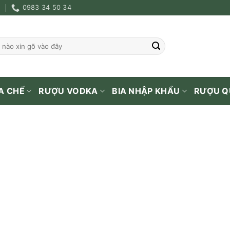
0983 34 50 34
A CHẾ
RƯỢU VODKA
BIA NHẬP KHẨU
RƯỢU Q
TRANG CHỦ
/
RƯỢU NGOẠI
/
RƯỢU SINGLE
Rượu Glenlivet 21 Năm
4.850.000
₫
Thương hiệu
Glenl
Dung tích
700m