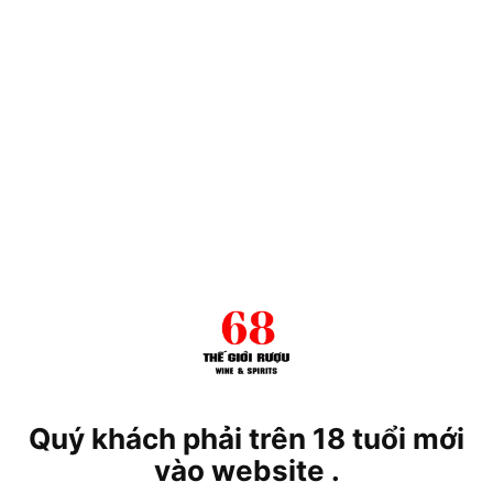
 chương Vàng tại Cuộc thi Rượu & Rượu Quốc tế năm 2005
g tại Cuộc thi Rượu mạnh Thế giới San Francisco. Đây là 
 hình tròn, trên đó có khắc hình ảnh thu nhỏ năm đánh dấu s
 whisky trưởng thành 21 năm này không chỉ hiếm… Chúng l
 này trở nên đặc biệt hơn với hình khắc cá nhân. Chọn ‘Mu
ăm
ivet 21 Năm
Quý khách phải trên 18 tuổi mới
vào website .