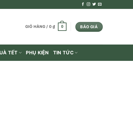
BÁO GIÁ
0
GIỎ HÀNG /
0
₫
UÀ TẾT
PHỤ KIỆN
TIN TỨC
 MALT
/
GLENLIVET
ivet
l