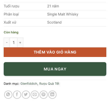
Tuổi rượu
21 năm
Phân loại
Single Malt Whisky
Xuất xứ
Scotland
Còn hàng
Rượu Glenfiddich 21 Năm Hộp Quà Tết 2022 số lượng
THÊM VÀO GIỎ HÀNG
MUA NGAY
Danh mục:
Glenfiddich
,
Rượu Quà Tết