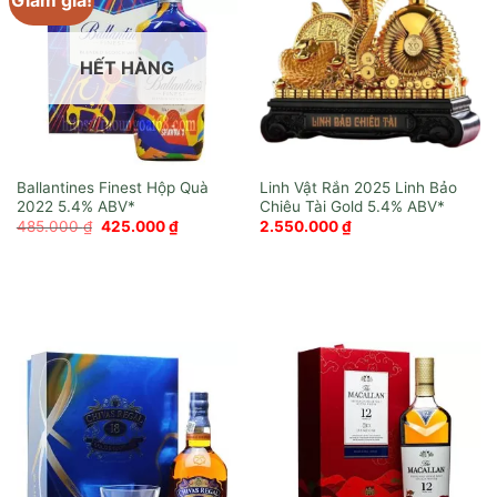
Giảm giá!
HẾT HÀNG
Ballantines Finest Hộp Quà
Linh Vật Rắn 2025 Linh Bảo
2022
Chiêu Tài Gold
Giá
Giá
485.000
₫
425.000
₫
2.550.000
₫
gốc
hiện
là:
tại
485.000 ₫.
là:
425.000 ₫.